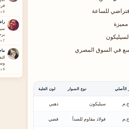
قرب
فتراضي للساعة
5 دقيقة
راش
مميزة
سيا
يرج
لسيليكون
7 دقيقة
واسع في السوق المصري
ماج
وسه
9 دقيقة
 الأصلي
نوع السوار
لون العلبة
سيليكون
ذهبي
فولاذ مقاوم للصدأ
فضي