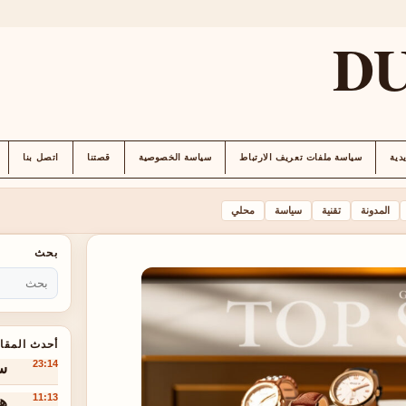
DU
دية
سياسة ملفات تعريف الارتباط
سياسة الخصوصية
قصتنا
اتصل بنا
المدونة
تقنية
سياسة
محلي
بحث
أحدث المقا
سعر 
23:14
ه
11:13