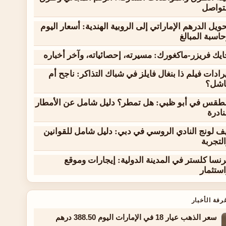
لتواصل
ويل الدرهم الإماراتي إلى الروبية الهندية: أسعار اليوم
اسبة المبالغ
يك فريزر-ماكغورك: مسيرته، إحصائياته، وآخر أخباره
رادات فيلم ذا بنغال فايلز في شباك التذاكر: ناجح أم
اشل؟
لطقس في أبو ظبي: هل تمطر؟ دليل شامل عن الأمطار
نادرة
ف لونج النادي الروسي في دبي: دليل شامل للقوانين
لتجربة
نسا كلستر في المدينة الدولية: إيجارات وموقع
ستثمار
رفة الأخبار
سعر الذهب عيار 18 في الإمارات اليوم 388.50 درهم