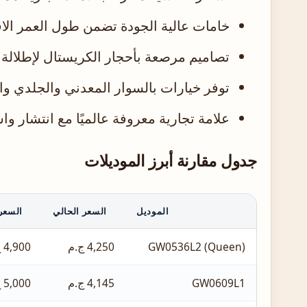
خامات عالية الجودة تضمن طول العمر الا
تصاميم مرصعة بأحجار الكريستال لإطلالة 
توفر خيارات بالسوار المعدني والجلدي وا
علامة تجارية معروفة عالميًا مع انتشار 
جدول مقارنة أبرز الموديلات
الموديل
السعر الحالي
السعر
GW0536L2 (Queen)
4,250 ج.م
4,900 ج.م
GW0609L1
4,145 ج.م
5,000 ج.م