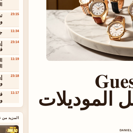
ا
تح
23:15
وح
جا
11:34
إي
23:14
ف
ا
11:19
ال
Gues
إي
23:18
وا
أفضل الموديلات
فر
11:17
وا
المزيد من غ