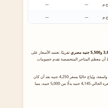
—
—
—
—
 جنيه مصري
تقريبًا. تعتمد الأسعار على
احظ أن معظم المتاجر المتخصصة تقدم خصومات
يحظى موديل GW0536L2 المعروف باسم Queen بشعبية واسعة، ويُباع حاليًا بسعر 4,250 جنيه بعد أن كان
سعره الأصلي 4,900 جنيه. أما موديل GW0609L1 فيبلغ سعره الحالي 4,145 جنيه بدلًا من 5,000 جنيه، مما