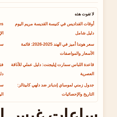
لا تفوت هذه
أوقات القداديس في كنيسة القديسة مريم اليوم
دليل شامل
الإ
سعر هوندا أميز في الهند 2025-2026: قائمة
سعر ا
الأسعار والمواصفات
قاعدة اللباس سمارت إيليجنت: دليل عملي للأناقة
فت
العصرية
دليل
جدول زمني لمومباي إنديانز ضد دلهي كابيتالز:
سع
التاريخ والإحصائيات
اليو
ساعات غيس لل