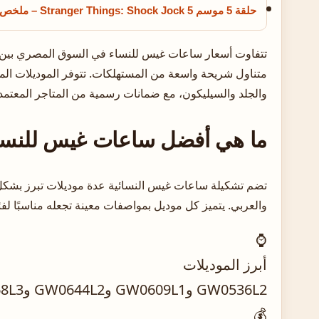
حلقة 5 موسم 5 Stranger Things: Shock Jock – ملخص كامل
متناول شريحة واسعة من المستهلكات. تتوفر الموديلات المخ
والجلد والسيليكون، مع ضمانات رسمية من المتاجر المعتمد
ما هي أفضل ساعات غيس للنسا
تضم تشكيلة ساعات غيس النسائية عدة موديلات تبرز بشك
والعربي. يتميز كل موديل بمواصفات معينة تجعله مناسبًا لف
⌚
أبرز الموديلات
GW0536L2 وGW0609L1 وGW0644L2 وGW0668L3
💰