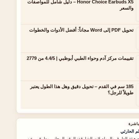
Honor Choice Earbuds X5 – دليل شامل للمواصفات
والسعر
تحويل PDF إلى Word مجاناً: أفضل الأدوات والخطوات
تقييمات مركز آدم وحواء الطبي أبوظبي | 4.4/5 من 2779
185 سم في القدم – تحويل دقيق وهل هذا الطول يعتبر
طويلاً للرجل؟
باشرة
م الحارثي
بع هيئة الطرق والمواصلات الشارقة: الرقم المجاني وطرق... عن