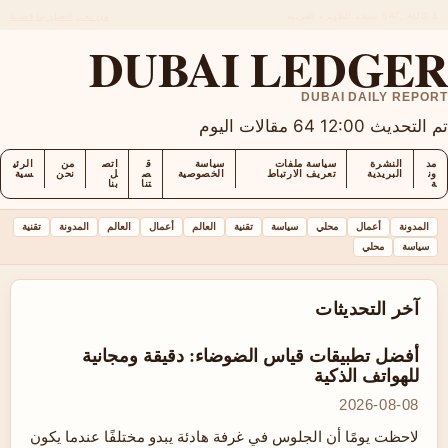
SAT, AUG 8
نسخة الظهيرة
العربية
من نحن
اتصل بنا
قصتنا
DUBAI LEDGER
DUBAI DAILY REPORT
تم التحديث 12:00
64 مقالات اليوم
مد
النشرة
سياسة ملفات
سياسة
ق
اتص
من
الرئي
ون
البريدية
تعريف الارتباط
الخصوصية
ص
ل
نحن
سية
ة
تنا
بنا
المدونة
أعمال
محلي
سياسة
تقنية
العالم
أعمال
العالم
المدونة
تقنية
سياسة
محلي
آخر التحديثات
أفضل تطبيقات قياس الضوضاء: دقيقة ومجانية
للهواتف الذكية
2026-08-08
لاحظت يومًا أن الجلوس في غرفة هادئة يبدو مختلفًا عندما يكون