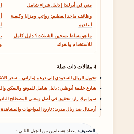
مني في أيرلندا | دليل شراء شامل
ا
وظائف ماجد الفطيم: رواتب ومزايا وكيفية
أ
التقديم
ل
ما هو بساط تسخين الشتلات؟ دليل كامل
ت
للاستخدام والفوائد
و
4 مقالات ذات صلة
تحويل الريال السعودي إلى درهم إماراتي – سعر SAR إلى AED اليوم
شارع خليفة أبوظبي: دليل شامل للموقع والسكن وال
سيراميك راز: تحقيق في أصل ومعنى المصطلح النادر
أرسنال ضد ريال مدريد: تاريخ المواجهات والمشاهدة 2025
التصنيف:
مضاد هستامين من الجيل الثاني ·