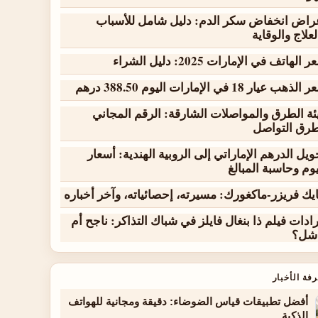
راض انخفاض سكر الدم: دليل شامل للأسباب
لعلاج والوقاية
 الهاتف في الإمارات 2025: دليل الشراء
لذهب عيار 18 في الإمارات اليوم 388.50 درهم
ئة الطرق والمواصلات الشارقة: الرقم المجاني
رق التواصل
ويل الدرهم الإماراتي إلى الروبية الهندية: أسعار
يوم وحاسبة المبالغ
يك فريزر-ماكغورك: مسيرته، إحصائياته، وآخر أخباره
رادات فيلم ذا بنغال فايلز في شباك التذاكر: ناجح أم
شل؟
فة الأخبار
أفضل تطبيقات قياس الضوضاء: دقيقة ومجانية للهواتف
الذكية