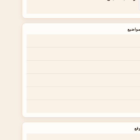
واضيع
قع