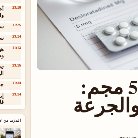
أع
23:18
وا
سعر
11:25
سعر ا
23:14
هي
11:13
وط
تح
23:15
ال
ديسلوراتادين 5 مجم:
جا
11:34
والجرعة
إي
23:14
فا
المزيد من غر