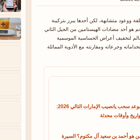
لفة ووعود متشابهة، لكن أحدها يبرز بتركيبة
ين الفعالية وغياب النعاس. ديسلوراتادين 5 مجم هو أحد مضادات الهيستامين من الجيل الثاني
لعالم لتخفيف أعراض الحساسية الموسمية
اماته وجرعاته ومقارنته مع الأدوية المماثلة
موعد سحب يانصيب الإمارات التالي 2026:
واريخ وأوقات محدثة
ن هو أحمد بن سعيد آل مكتوم؟ السيرة