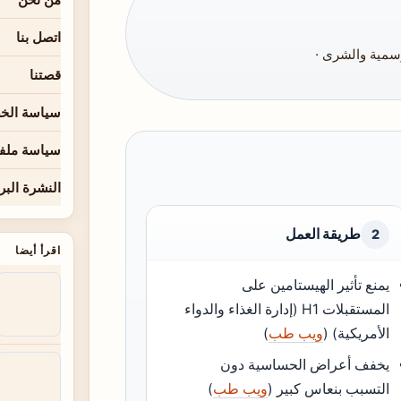
اتصل بنا
مية والشرى ·
قصتنا
سياسة الخ
سياسة ملفا
النشرة البر
طريقة العمل
2
اقرأ أيضا
يمنع تأثير الهيستامين على
المستقبلات H1 (إدارة الغذاء والدواء
الأمريكية) (
ويب طب
)
يخفف أعراض الحساسية دون
التسبب بنعاس كبير (
ويب طب
)