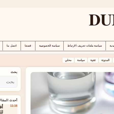
DU
دية
سياسة ملفات تعريف الارتباط
سياسة الخصوصية
قصتنا
اتصل بنا
المدونة
تقنية
سياسة
محلي
بحث
أحدث المقال
أف
11:16
لل