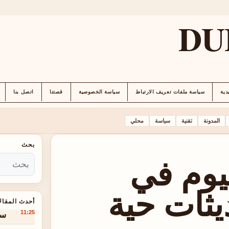
DU
دية
سياسة ملفات تعريف الارتباط
سياسة الخصوصية
قصتنا
اتصل بنا
المدونة
تقنية
سياسة
محلي
بحث
يوم في
يثات حية
أحدث المقال
سعر
11:25