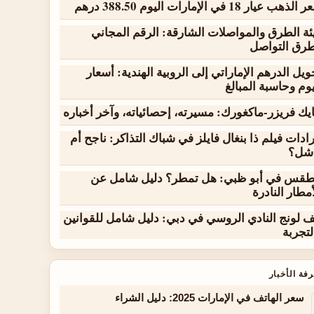
لذهب عيار 18 في الإمارات اليوم 388.50 درهم
ئة الطرق والمواصلات الشارقة: الرقم المجاني
رق التواصل
ويل الدرهم الإماراتي إلى الروبية الهندية: أسعار
يوم وحاسبة المبالغ
يك فريزر-ماكغورك: مسيرته، إحصائياته، وآخر أخباره
رادات فيلم ذا بنغال فايلز في شباك التذاكر: ناجح أم
شل؟
طقس في أبو ظبي: هل تمطر؟ دليل شامل عن
أمطار النادرة
ف لونج النادي الروسي في دبي: دليل شامل للقوانين
لتجربة
فة الأخبار
سعر الهاتف في الإمارات 2025: دليل الشراء