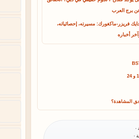
ن برج العرب
ايك فريزر-ماكغورك: مسيرته، إحصائياته،
آخر أخباره