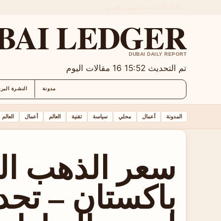
FRI, AUG 7
نسخة الظهيرة
العربية
BAI LEDGER
DUBAI DAILY REPORT
تم التحديث 15:52
16 مقالات اليوم
مدونة
النشرة البري
المدونة
أعمال
محلي
سياسة
تقنية
العالم
أعمال
العالم
سعر الذهب ال
باكستان – تحد