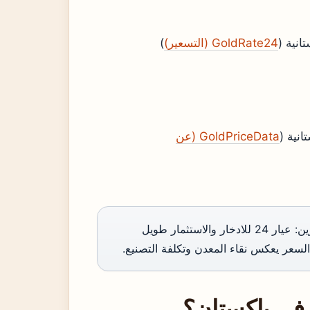
GoldRate24 (التسعير)
)
GoldPriceData (عن
المشتري العادي في باكستان أمام خيارين: عيار 24 للادخار والاستثمار طويل