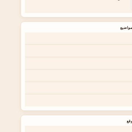
واضيع
قع