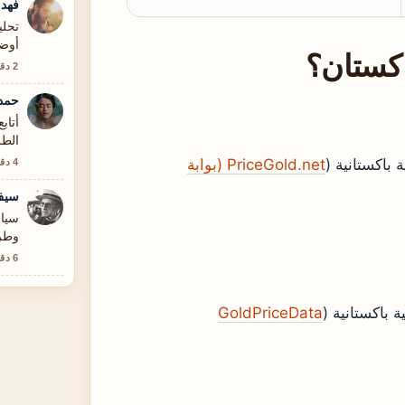
فهد 
أوضح
اكستان؟
2 دقيقة
حمد
الطر
PriceGold.net (بوابة
4 دقيقة
سيف
سياق
وطرق
6 دقيقة
GoldPriceData