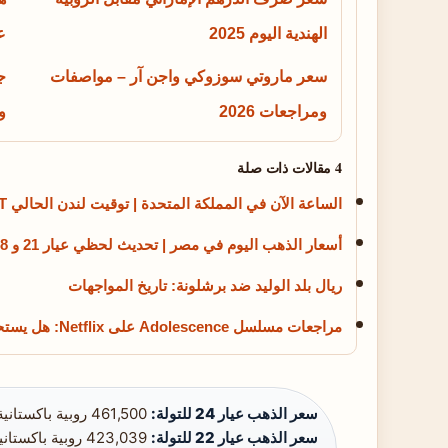
الهندية اليوم 2025
ع
سعر ماروتي سوزوكي واجن آر – مواصفات
ج
ومراجعات 2026
و
4 مقالات ذات صلة
الساعة الآن في المملكة المتحدة | توقيت لندن الحالي BST
أسعار الذهب اليوم في مصر | تحديث لحظي عيار 21 و 18 و 24
ريال بلد الوليد ضد برشلونة: تاريخ المواجهات
مراجعات مسلسل Adolescence على Netflix: هل يستحق المشاهدة؟
سعر الذهب عيار 24 للتولة:
461,500 روبية باكستانية ·
سعر الذهب عيار 22 للتولة:
423,039 روبية باكستانية ·