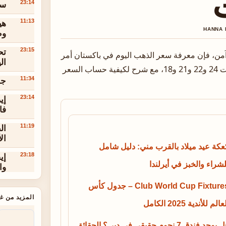
سعر ا
23:14
هي
11:13
وط
تح
23:15
من، فإن معرفة سعر الذهب اليوم في باكستان أمر
ال
لا غنى عنه. نقدم لك في هذا المقال أحدث الأسعار لعيارات 24 و22 و21 و18، مع شرح لكيفية حساب السعر
جا
11:34
إي
23:14
فا
ال
11:19
ال
عكة عيد ميلاد بالقرب مني: دليل شامل
إي
23:18
لشراء والخبز في أيرلندا
وا
Club World Cup Fixtures – جدول كأس
المزيد من غر
عالم للأندية 2025 الكامل
هل يوجد فندق 7 نجوم حقيقي في دبي؟ الحقائق